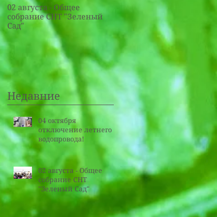
02 августа - Общее
20 июля - Общее собрание
собрание СНТ "Зеленый
СНТ "Зеленый Сад"
Сад"
Недавние
04 октября
отключение летнего
водопровода!
02 августа - Общее
собрание СНТ
"Зеленый Сад"