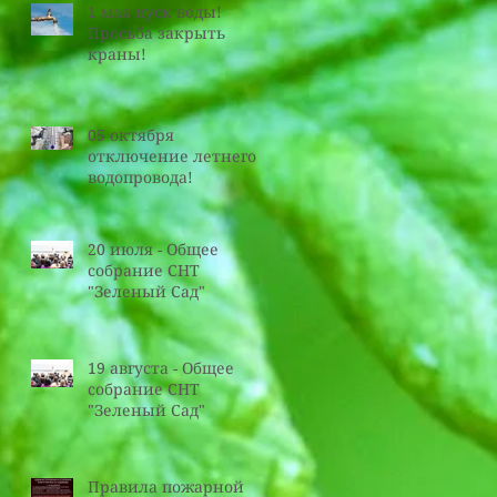
1 мая пуск воды!
Просьба закрыть
краны!
05 октября
отключение летнего
водопровода!
20 июля - Общее
собрание СНТ
"Зеленый Сад"
19 августа - Общее
собрание СНТ
"Зеленый Сад"
Правила пожарной