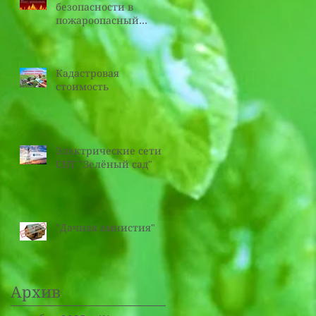
безопасности в
пожароопасный
период
Кадастровая
стоимость
Электрические сети
СНТ "Зелёный сад"
"Дачная амнистия"
Архив