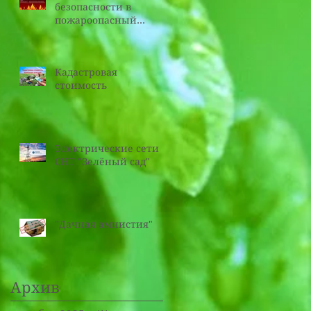
безопасности в
пожароопасный
период
Кадастровая
стоимость
Электрические сети
СНТ "Зелёный сад"
"Дачная амнистия"
Архив