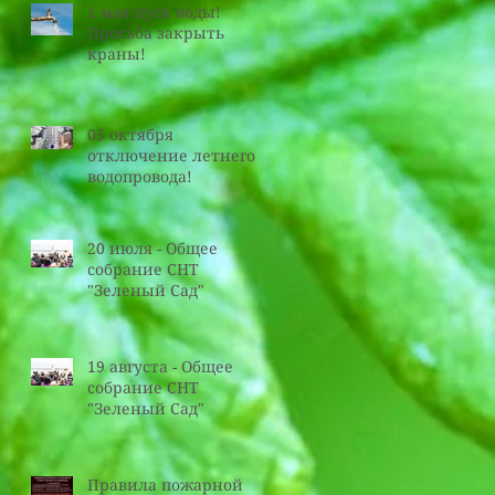
1 мая пуск воды!
Просьба закрыть
краны!
05 октября
отключение летнего
водопровода!
20 июля - Общее
собрание СНТ
"Зеленый Сад"
19 августа - Общее
собрание СНТ
"Зеленый Сад"
Правила пожарной