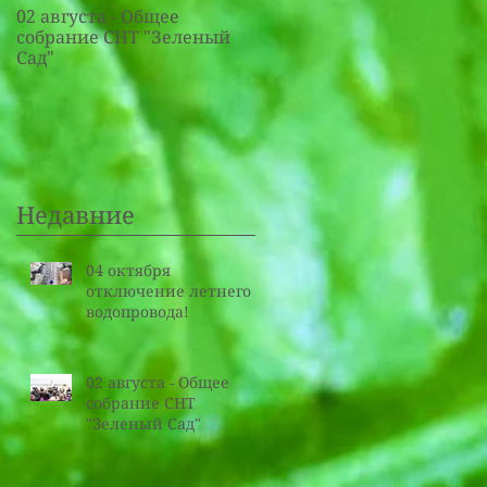
02 августа - Общее
20 июля - Общее собрание
собрание СНТ "Зеленый
СНТ "Зеленый Сад"
Сад"
Недавние
04 октября
отключение летнего
водопровода!
02 августа - Общее
собрание СНТ
"Зеленый Сад"