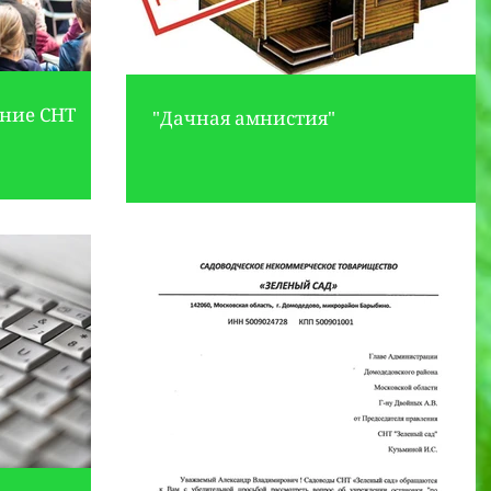
ание СНТ
"Дачная амнистия"